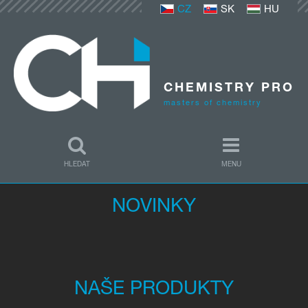
CZ
SK
HU
CHEMISTRY PRO
masters of chemistry
HLEDAT
MENU
NOVINKY
Přihlášení
E-mail:
Heslo:
NAŠE PRODUKTY