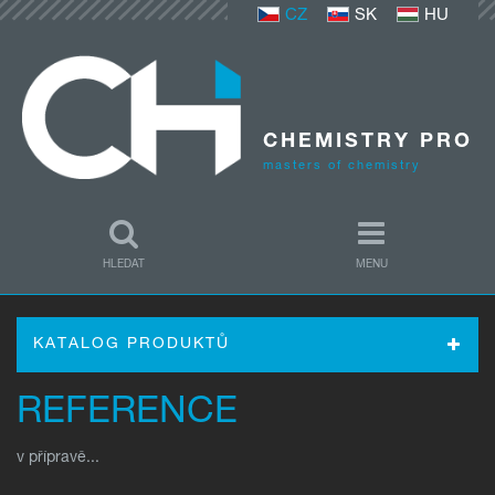
CZ
SK
HU
CHEMISTRY PRO
masters of chemistry
HLEDAT
MENU
Přihlášení
KATALOG PRODUKTŮ
E-mail:
REFERENCE
Heslo:
v přípravě...