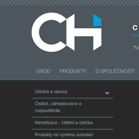
C
ma
"No
ÚVOD
PRODUKTY
O SPOLEČNOSTI
Údržba a opravy
Čističe, odmašťovače a
rozpouštědla
Klimatizace - čištění a údržba
Produkty na výměnu autoskel