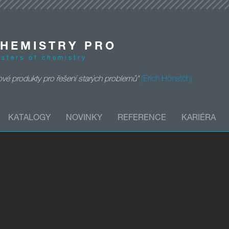
HEMISTRY PRO
sters of chemistry
vé produkty pro řešení starých problemů"
(Erich Hönstch)
KATALOGY
NOVINKY
REFERENCE
KARIÉRA